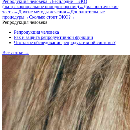
Репродукция человека
→
Бесплодие
→
ЭКО
(экстракорпоральное оплодотворение)
→
Диагностические
тесты
→
Другие методы лечения
→
Дополнительные
процедуры
→
Сколько стоит ЭКО?
→
Репродукция человека
Репродукция человека
Рак и защита репродуктивной функции
Что такое обследование репродуктивной системы?
Все статьи
→