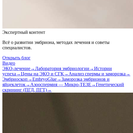
Экспертный контент
Всё о развитии эмбриона, методах лечения и советы
специалистов.
Открыть блог
Видео
ЭКО-лечение
→
Лаборатория эмбриологии
→
Истории
успеха
→
Цены на ЭКО и СГК
→
Анализ спермы и заморозка
→
Эмбриоскоп
→
EmbryoGlue
→
Заморозка эмбрионов и
яйцеклеток
→
Азооспермия — Микро-ТЕЗЕ
→
Генетический
скрининг (ПГД, ПГТ)
→