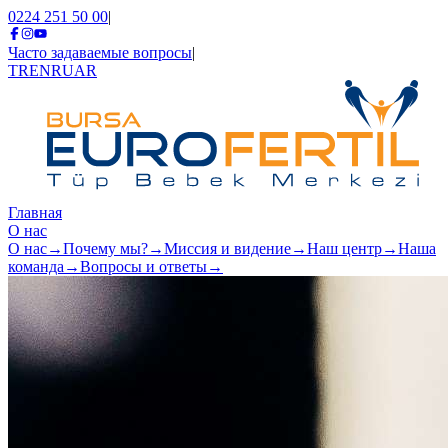
0224 251 50 00
|
Часто задаваемые вопросы
|
TR
EN
RU
AR
Главная
О нас
О нас
→
Почему мы?
→
Миссия и видение
→
Наш центр
→
Наша
команда
→
Вопросы и ответы
→