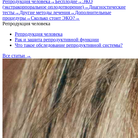
Репродукция человека
→
Бесплодие
→
ЭКО
(экстракорпоральное оплодотворение)
→
Диагностические
тесты
→
Другие методы лечения
→
Дополнительные
процедуры
→
Сколько стоит ЭКО?
→
Репродукция человека
Репродукция человека
Рак и защита репродуктивной функции
Что такое обследование репродуктивной системы?
Все статьи
→