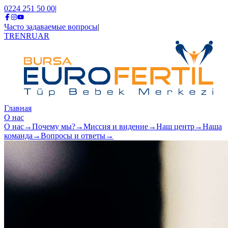
0224 251 50 00
|
Часто задаваемые вопросы
|
TR
EN
RU
AR
Главная
О нас
О нас
→
Почему мы?
→
Миссия и видение
→
Наш центр
→
Наша
команда
→
Вопросы и ответы
→