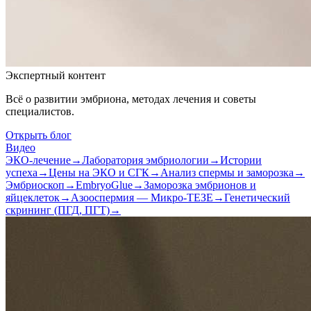
Экспертный контент
Всё о развитии эмбриона, методах лечения и советы
специалистов.
Открыть блог
Видео
ЭКО-лечение
→
Лаборатория эмбриологии
→
Истории
успеха
→
Цены на ЭКО и СГК
→
Анализ спермы и заморозка
→
Эмбриоскоп
→
EmbryoGlue
→
Заморозка эмбрионов и
яйцеклеток
→
Азооспермия — Микро-ТЕЗЕ
→
Генетический
скрининг (ПГД, ПГТ)
→