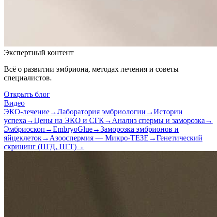
Экспертный контент
Всё о развитии эмбриона, методах лечения и советы
специалистов.
Открыть блог
Видео
ЭКО-лечение
→
Лаборатория эмбриологии
→
Истории
успеха
→
Цены на ЭКО и СГК
→
Анализ спермы и заморозка
→
Эмбриоскоп
→
EmbryoGlue
→
Заморозка эмбрионов и
яйцеклеток
→
Азооспермия — Микро-ТЕЗЕ
→
Генетический
скрининг (ПГД, ПГТ)
→