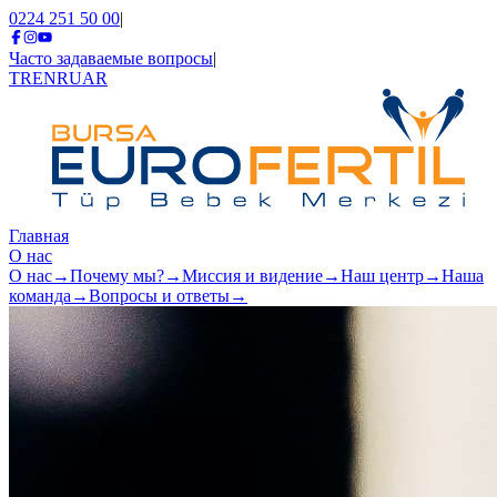
0224 251 50 00
|
Часто задаваемые вопросы
|
TR
EN
RU
AR
Главная
О нас
О нас
→
Почему мы?
→
Миссия и видение
→
Наш центр
→
Наша
команда
→
Вопросы и ответы
→