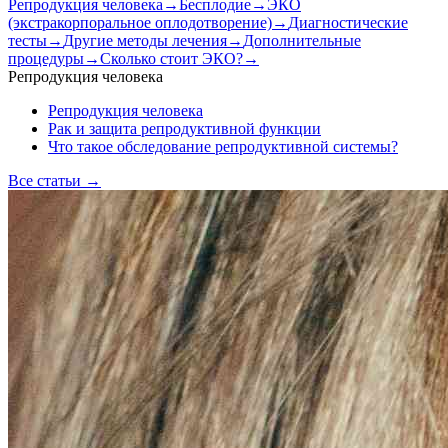
Репродукция человека
→
Бесплодие
→
ЭКО
(экстракорпоральное оплодотворение)
→
Диагностические
тесты
→
Другие методы лечения
→
Дополнительные
процедуры
→
Сколько стоит ЭКО?
→
Репродукция человека
Репродукция человека
Рак и защита репродуктивной функции
Что такое обследование репродуктивной системы?
Все статьи
→