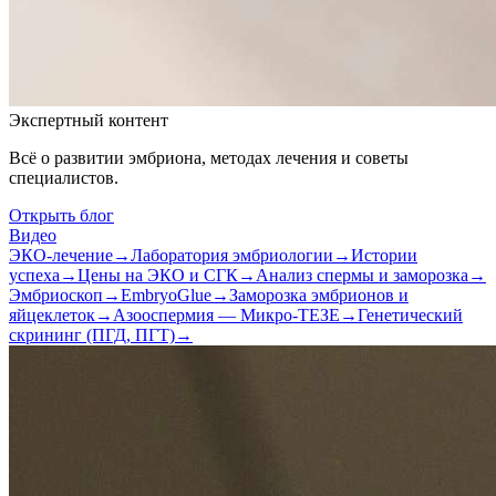
Экспертный контент
Всё о развитии эмбриона, методах лечения и советы
специалистов.
Открыть блог
Видео
ЭКО-лечение
→
Лаборатория эмбриологии
→
Истории
успеха
→
Цены на ЭКО и СГК
→
Анализ спермы и заморозка
→
Эмбриоскоп
→
EmbryoGlue
→
Заморозка эмбрионов и
яйцеклеток
→
Азооспермия — Микро-ТЕЗЕ
→
Генетический
скрининг (ПГД, ПГТ)
→