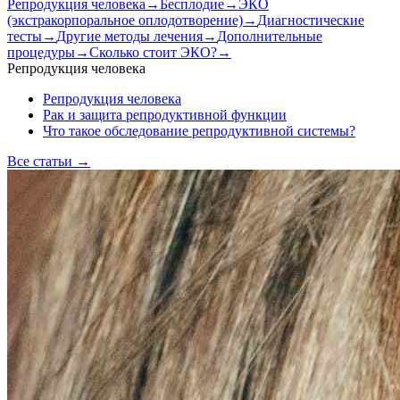
Репродукция человека
→
Бесплодие
→
ЭКО
(экстракорпоральное оплодотворение)
→
Диагностические
тесты
→
Другие методы лечения
→
Дополнительные
процедуры
→
Сколько стоит ЭКО?
→
Репродукция человека
Репродукция человека
Рак и защита репродуктивной функции
Что такое обследование репродуктивной системы?
Все статьи
→