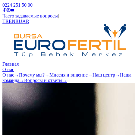
0224 251 50 00
|
Часто задаваемые вопросы
|
TR
EN
RU
AR
Главная
О нас
О нас
→
Почему мы?
→
Миссия и видение
→
Наш центр
→
Наша
команда
→
Вопросы и ответы
→