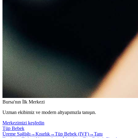
Bursa'nın İlk Merkezi
Uzman ekibimiz ve modern altyapımızla tanışın.
Merkezimizi keşfedin
Tüp Bebek
Üreme Sağlığı
→
Kısırlık
→
Tüp Bebek (IVF)
→
Tanı