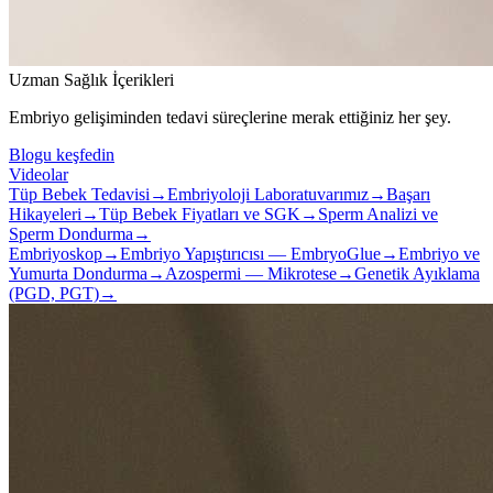
Uzman Sağlık İçerikleri
Embriyo gelişiminden tedavi süreçlerine merak ettiğiniz her şey.
Blogu keşfedin
Videolar
Tüp Bebek Tedavisi
→
Embriyoloji Laboratuvarımız
→
Başarı
Hikayeleri
→
Tüp Bebek Fiyatları ve SGK
→
Sperm Analizi ve
Sperm Dondurma
→
Embriyoskop
→
Embriyo Yapıştırıcısı — EmbryoGlue
→
Embriyo ve
Yumurta Dondurma
→
Azospermi — Mikrotese
→
Genetik Ayıklama
(PGD, PGT)
→