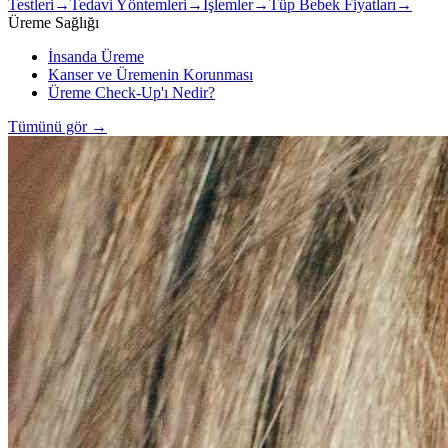
Testleri
→
Tedavi Yöntemleri
→
İşlemler
→
Tüp Bebek Fiyatları
→
Üreme Sağlığı
İnsanda Üreme
Kanser ve Üremenin Korunması
Üreme Check-Up'ı Nedir?
Tümünü gör
→