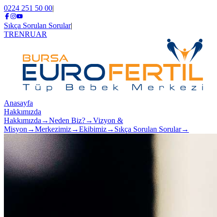
0224 251 50 00
|
Sıkça Sorulan Sorular
|
TR
EN
RU
AR
Anasayfa
Hakkımızda
Hakkımızda
→
Neden Biz?
→
Vizyon &
Misyon
→
Merkezimiz
→
Ekibimiz
→
Sıkça Sorulan Sorular
→