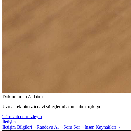
Doktorlardan Anlatım
Uzman ekibimiz tedavi süreçlerini adım adım açıklıyor.
Tüm videoları izleyin
İletişim
İletişim Bilgileri
→
Randevu Al
→
Soru Sor
→
İnsan Kaynakları
→