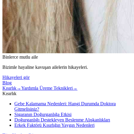
Binlerce mutlu aile
Bizimle hayaline kavuşan ailelerin hikayeleri.
Hikayeleri gör
Blog
Kısırlık
→
Yardımla Üreme Teknikleri
→
Kısırlık
Gebe Kalamama Nedenleri: Hangi Durumda Doktora
Gitmelisiniz?
Sigaranın Doğurganlığa Etkisi
Doğurganlığı Destekleyen Beslenme Alışkanlıkları
Erkek Faktörü Kısırlığın Yaygın Nedenleri