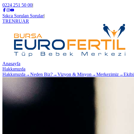
0224 251 50 00
|
Sıkça Sorulan Sorular
|
TR
EN
RU
AR
Anasayfa
Hakkımızda
Hakkımızda
→
Neden Biz?
→
Vizyon & Misyon
→
Merkezimiz
→
Ekib