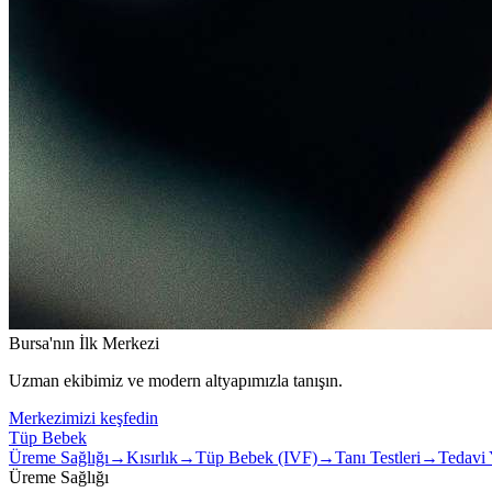
Bursa'nın İlk Merkezi
Uzman ekibimiz ve modern altyapımızla tanışın.
Merkezimizi keşfedin
Tüp Bebek
Üreme Sağlığı
→
Kısırlık
→
Tüp Bebek (IVF)
→
Tanı Testleri
→
Tedavi 
Üreme Sağlığı