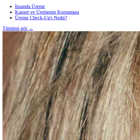
İnsanda Üreme
Kanser ve Üremenin Korunması
Üreme Check-Up'ı Nedir?
Tümünü gör
→