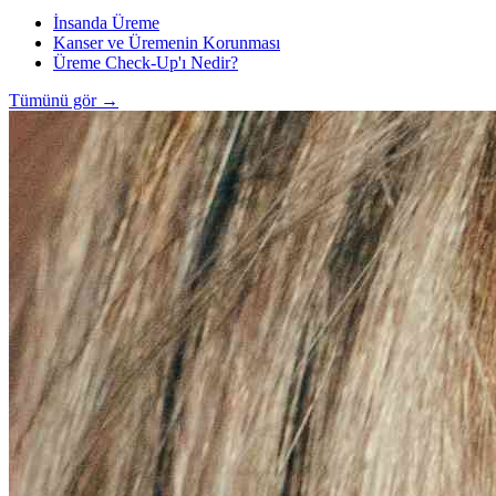
İnsanda Üreme
Kanser ve Üremenin Korunması
Üreme Check-Up'ı Nedir?
Tümünü gör
→