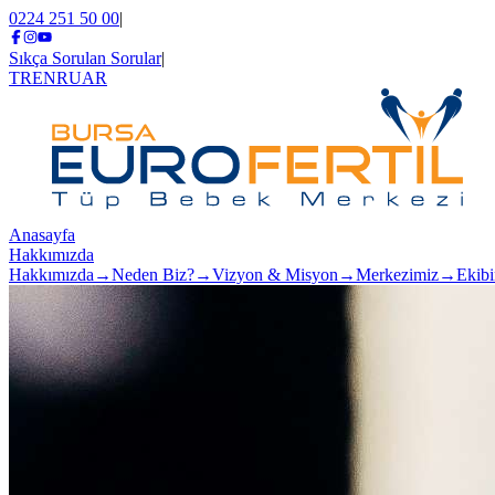
0224 251 50 00
|
Sıkça Sorulan Sorular
|
TR
EN
RU
AR
Anasayfa
Hakkımızda
Hakkımızda
→
Neden Biz?
→
Vizyon & Misyon
→
Merkezimiz
→
Ekib