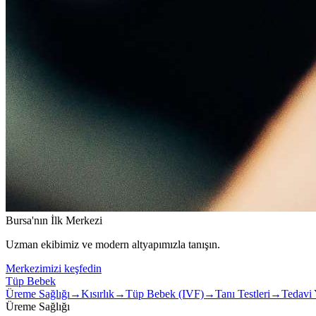
Bursa'nın İlk Merkezi
Uzman ekibimiz ve modern altyapımızla tanışın.
Merkezimizi keşfedin
Tüp Bebek
Üreme Sağlığı
→
Kısırlık
→
Tüp Bebek (IVF)
→
Tanı Testleri
→
Tedavi 
Üreme Sağlığı