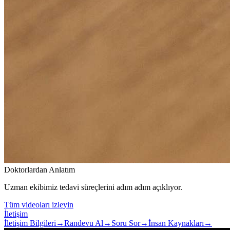
Doktorlardan Anlatım
Uzman ekibimiz tedavi süreçlerini adım adım açıklıyor.
Tüm videoları izleyin
İletişim
İletişim Bilgileri
→
Randevu Al
→
Soru Sor
→
İnsan Kaynakları
→