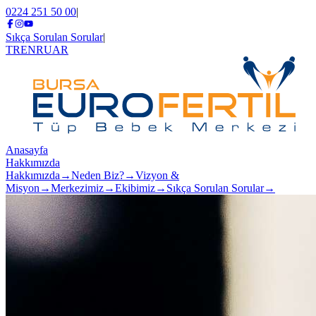
0224 251 50 00
|
Sıkça Sorulan Sorular
|
TR
EN
RU
AR
Anasayfa
Hakkımızda
Hakkımızda
→
Neden Biz?
→
Vizyon &
Misyon
→
Merkezimiz
→
Ekibimiz
→
Sıkça Sorulan Sorular
→