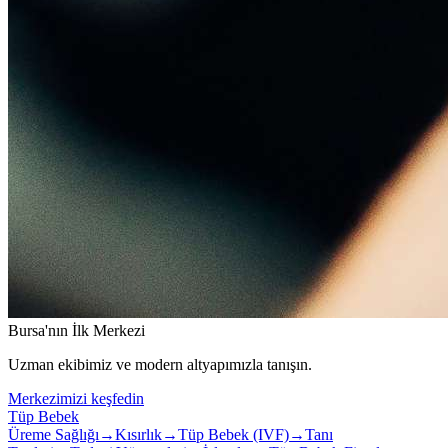
Bursa'nın İlk Merkezi
Uzman ekibimiz ve modern altyapımızla tanışın.
Merkezimizi keşfedin
Tüp Bebek
Üreme Sağlığı
→
Kısırlık
→
Tüp Bebek (IVF)
→
Tanı