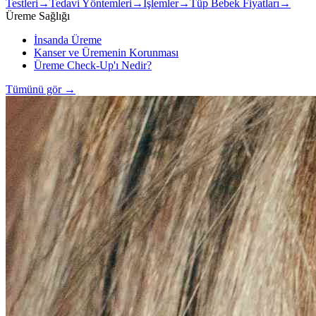
Testleri
→
Tedavi Yöntemleri
→
İşlemler
→
Tüp Bebek Fiyatları
→
Üreme Sağlığı
İnsanda Üreme
Kanser ve Üremenin Korunması
Üreme Check-Up'ı Nedir?
Tümünü gör
→