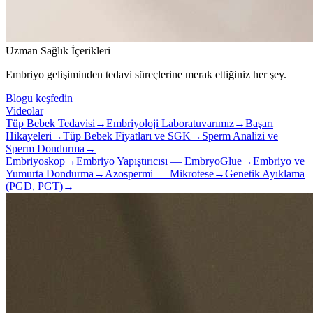
Uzman Sağlık İçerikleri
Embriyo gelişiminden tedavi süreçlerine merak ettiğiniz her şey.
Blogu keşfedin
Videolar
Tüp Bebek Tedavisi
→
Embriyoloji Laboratuvarımız
→
Başarı
Hikayeleri
→
Tüp Bebek Fiyatları ve SGK
→
Sperm Analizi ve
Sperm Dondurma
→
Embriyoskop
→
Embriyo Yapıştırıcısı — EmbryoGlue
→
Embriyo ve
Yumurta Dondurma
→
Azospermi — Mikrotese
→
Genetik Ayıklama
(PGD, PGT)
→