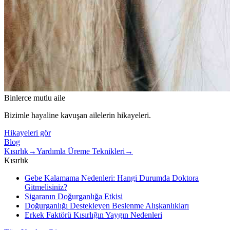
Binlerce mutlu aile
Bizimle hayaline kavuşan ailelerin hikayeleri.
Hikayeleri gör
Blog
Kısırlık
→
Yardımla Üreme Teknikleri
→
Kısırlık
Gebe Kalamama Nedenleri: Hangi Durumda Doktora
Gitmelisiniz?
Sigaranın Doğurganlığa Etkisi
Doğurganlığı Destekleyen Beslenme Alışkanlıkları
Erkek Faktörü Kısırlığın Yaygın Nedenleri