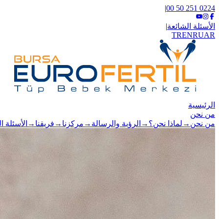
|
0224 251 50 00
الأسئلة الشائعة
|
TR
EN
RU
AR
الرئيسية
من نحن
من نحن
→
لماذا نحن؟
→
الرؤية والرسالة
→
مركزنا
→
فريقنا
→
الأسئلة ا