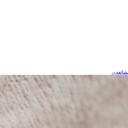
لشائعة
→