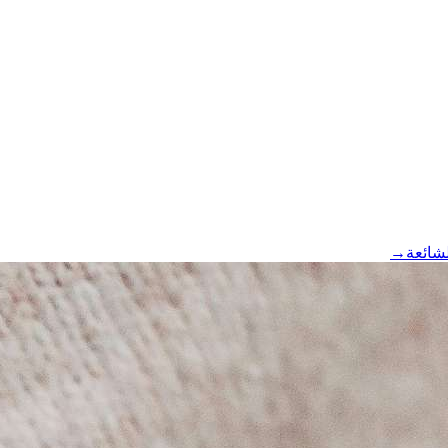
لشائعة
→