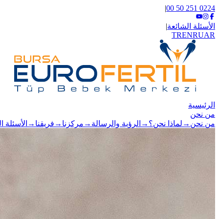
|
0224 251 50 00
الأسئلة الشائعة
|
TR
EN
RU
AR
الرئيسية
من نحن
من نحن
→
لماذا نحن؟
→
الرؤية والرسالة
→
مركزنا
→
فريقنا
→
الأسئلة ا